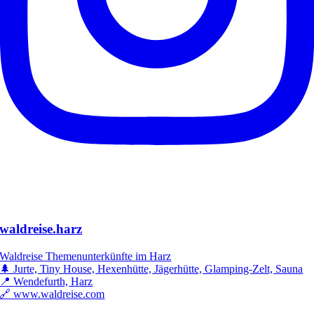
waldreise.harz
Waldreise Themenunterkünfte im Harz
🌲 Jurte, Tiny House, Hexenhütte, Jägerhütte, Glamping-Zelt, Sauna
📍 Wendefurth, Harz
🔗 www.waldreise.com