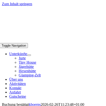
Zum Inhalt springen
Toggle Navigation
Unterkünfte
Jurte
Tiny House
Jägerhütte
Hexenhütte
Glamping-Zelt
Über uns
Aktivitäten
Kontakt
Anfahrt
Gutscheine
Buchung bestätigt
kboerns
2026-02-26T11:23:48+01:00