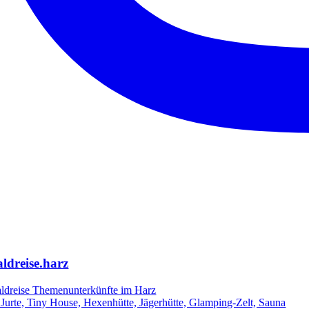
ldreise.harz
ldreise Themenunterkünfte im Harz
 Jurte, Tiny House, Hexenhütte, Jägerhütte, Glamping-Zelt, Sauna