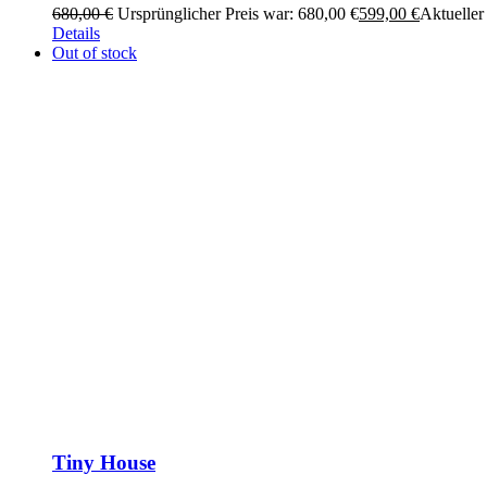
680,00
€
Ursprünglicher Preis war: 680,00 €
599,00
€
Aktueller 
Details
Out of stock
Tiny House