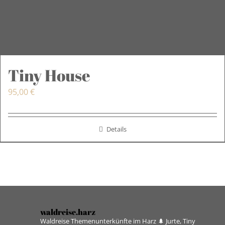
Tiny House
95,00
€
Details
waldreise.harz
Waldreise Themenunterkünfte im Harz
🌲 Jurte, Tiny