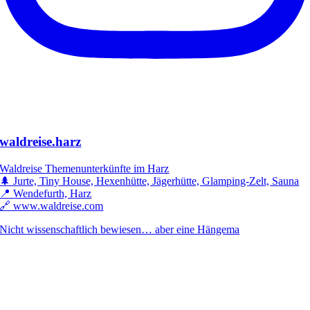
waldreise.harz
Waldreise Themenunterkünfte im Harz
🌲 Jurte, Tiny House, Hexenhütte, Jägerhütte, Glamping-Zelt, Sauna
📍 Wendefurth, Harz
🔗 www.waldreise.com
Nicht wissenschaftlich bewiesen… aber eine Hängema