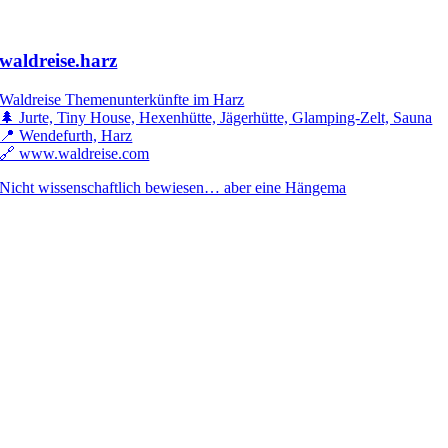
waldreise.harz
Waldreise Themenunterkünfte im Harz
🌲 Jurte, Tiny House, Hexenhütte, Jägerhütte, Glamping-Zelt, Sauna
📍 Wendefurth, Harz
🔗 www.waldreise.com
Nicht wissenschaftlich bewiesen… aber eine Hängema