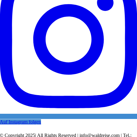
Auf Instagram folgen
© Copyright 2025| All Rights Reserved | info@waldreise.com | Tel.: