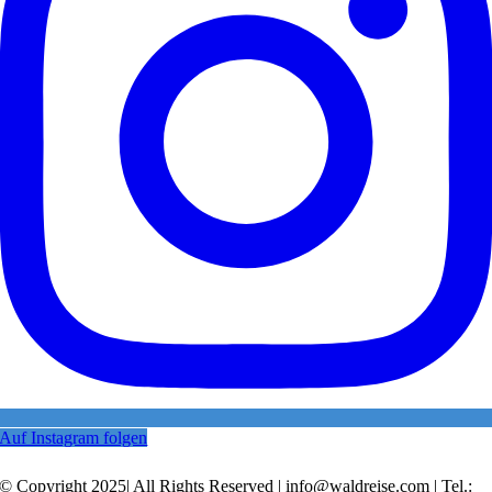
Auf Instagram folgen
© Copyright 2025| All Rights Reserved | info@waldreise.com | Tel.: