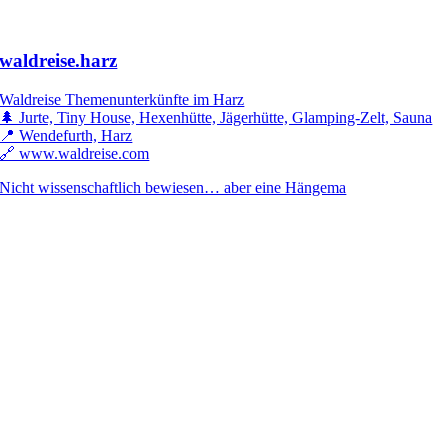
waldreise.harz
Waldreise Themenunterkünfte im Harz
🌲 Jurte, Tiny House, Hexenhütte, Jägerhütte, Glamping-Zelt, Sauna
📍 Wendefurth, Harz
🔗 www.waldreise.com
Nicht wissenschaftlich bewiesen… aber eine Hängema