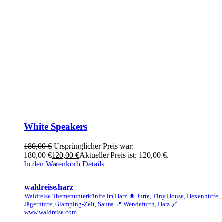
White Speakers
180,00
€
Ursprünglicher Preis war:
180,00 €
120,00
€
Aktueller Preis ist: 120,00 €.
In den Warenkorb
Details
waldreise.harz
Waldreise Themenunterkünfte im Harz
🌲 Jurte, Tiny House, Hexenhütte,
Jägerhütte, Glamping-Zelt, Sauna
📍 Wendefurth, Harz
🔗
www.waldreise.com