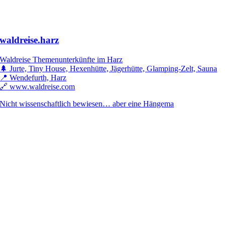
waldreise.harz
Waldreise Themenunterkünfte im Harz
🌲 Jurte, Tiny House, Hexenhütte, Jägerhütte, Glamping-Zelt, Sauna
📍 Wendefurth, Harz
🔗 www.waldreise.com
Nicht wissenschaftlich bewiesen… aber eine Hängema