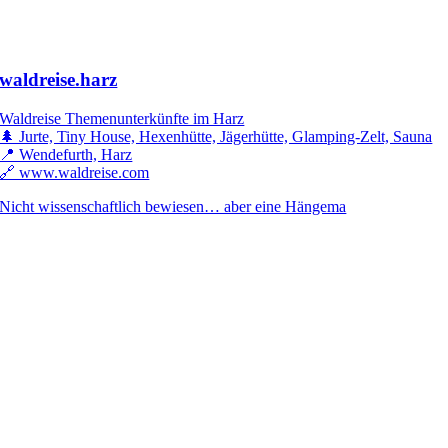
waldreise.harz
Waldreise Themenunterkünfte im Harz
🌲 Jurte, Tiny House, Hexenhütte, Jägerhütte, Glamping-Zelt, Sauna
📍 Wendefurth, Harz
🔗 www.waldreise.com
Nicht wissenschaftlich bewiesen… aber eine Hängema